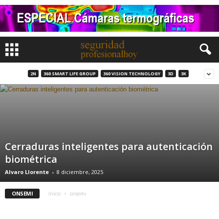
2N
360 SMART LIFE GROUP
360 VISION TECHNOLOGY
3D
3K
Cerraduras inteligentes para autenticación
biométrica
Alvaro Llorente
-
8 diciembre, 2025
ONSEMI
Inicio
onsemi