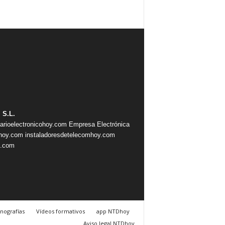
 S.L.
iarioelectronicohoy.com
Empresa Electrónica
ahoy.com
instaladoresdetelecomhoy.com
s.com
nografías
Vídeos formativos
app NTDhoy
Aviso legal NTDhoy