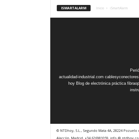
ISMARTALARM
Inicio
iSmartAlarm
Peri
actualidad-industrial.com
cablesyconectore
hoy
Blog de electrónica práctica
fibrao
inst
© NTDhoy, S.L., Segundo Mata 4A, 28224 Pozuelo 
Alarcón, Madrid, +34 626981059, info @ ntdhoy.c