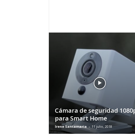
h
o
y
.
c
o
m
Cámara de seguridad 1080
para Smart Home
Irene Santamaria
-
11 julio, 2018