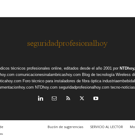
ódicos técnicos profesionales online, editados desde el año 2001 por
NTDhoy,
shoy.com
comunicacionesinalambricashoy.com
Blog de tecnología Wireless
d
pticahoy.com
Foro técnico para instaladores de fibra óptica
industriaembebid
rumentacionhoy.com
NTDhoy.com
seguridadprofesionalhoy.com
tecno-noticia
de
Buzón de sugerencias
SERVICIO AL LECTOR
Mo
om