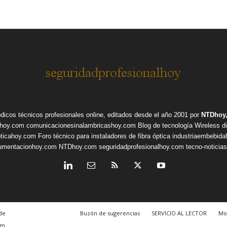
ódicos técnicos profesionales online, editados desde el año 2001 por
NTDhoy,
shoy.com
comunicacionesinalambricashoy.com
Blog de tecnología Wireless
d
pticahoy.com
Foro técnico para instaladores de fibra óptica
industriaembebid
rumentacionhoy.com
NTDhoy.com
seguridadprofesionalhoy.com
tecno-noticia
de
Buzón de sugerencias
SERVICIO AL LECTOR
Mo
om