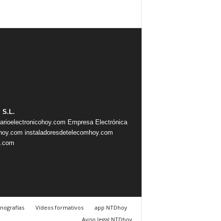
 S.L.
iarioelectronicohoy.com
Empresa Electrónica
ahoy.com
instaladoresdetelecomhoy.com
s.com
nografías
Vídeos formativos
app NTDhoy
Aviso legal NTDhoy