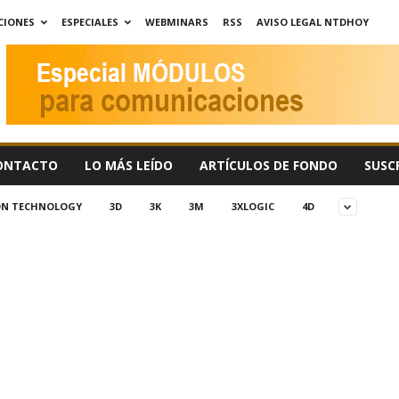
CIONES
ESPECIALES
WEBMINARS
RSS
AVISO LEGAL NTDHOY
ONTACTO
LO MÁS LEÍDO
ARTÍCULOS DE FONDO
SUSC
ION TECHNOLOGY
3D
3K
3M
3XLOGIC
4D