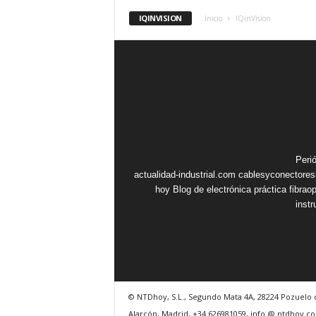
IQINVISION
Inicio
IQinVision
Peri
actualidad-industrial.com
cablesyconectore
hoy
Blog de electrónica práctica
fibrao
inst
© NTDhoy, S.L., Segundo Mata 4A, 28224 Pozuelo 
Alarcón, Madrid, +34 626981059, info @ ntdhoy.c