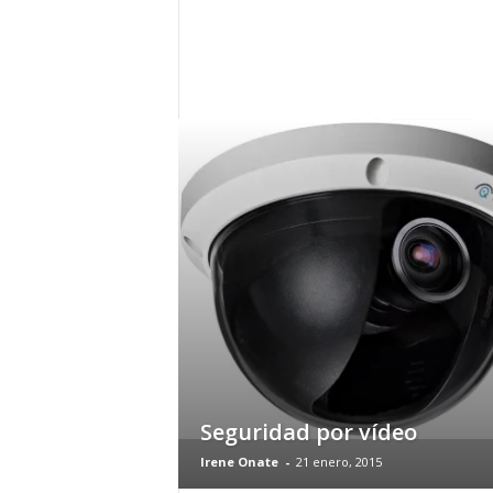
h
o
y
.
c
o
m
Seguridad por vídeo
Irene Onate
-
21 enero, 2015