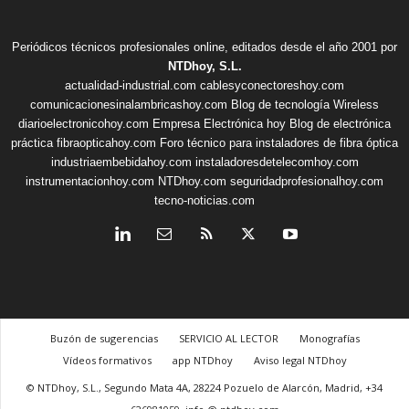
Periódicos técnicos profesionales online, editados desde el año 2001 por
NTDhoy, S.L.
actualidad-industrial.com
cablesyconectoreshoy.com
comunicacionesinalambricashoy.com
Blog de tecnología Wireless
diarioelectronicohoy.com
Empresa Electrónica hoy
Blog de electrónica
práctica
fibraopticahoy.com
Foro técnico para instaladores de fibra óptica
industriaembebidahoy.com
instaladoresdetelecomhoy.com
instrumentacionhoy.com
NTDhoy.com
seguridadprofesionalhoy.com
tecno-noticias.com
Buzón de sugerencias
SERVICIO AL LECTOR
Monografías
Vídeos formativos
app NTDhoy
Aviso legal NTDhoy
© NTDhoy, S.L., Segundo Mata 4A, 28224 Pozuelo de Alarcón, Madrid, +34