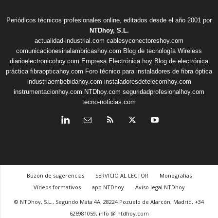
Periódicos técnicos profesionales online, editados desde el año 2001 por
NTDhoy, S.L.
actualidad-industrial.com
cablesyconectoreshoy.com
comunicacionesinalambricashoy.com
Blog de tecnología Wireless
diarioelectronicohoy.com
Empresa Electrónica hoy
Blog de electrónica
práctica
fibraopticahoy.com
Foro técnico para instaladores de fibra óptica
industriaembebidahoy.com
instaladoresdetelecomhoy.com
instrumentacionhoy.com
NTDhoy.com
seguridadprofesionalhoy.com
tecno-noticias.com
Buzón de sugerencias
SERVICIO AL LECTOR
Monografías
Vídeos formativos
app NTDhoy
Aviso legal NTDhoy
© NTDhoy, S.L., Segundo Mata 4A, 28224 Pozuelo de Alarcón, Madrid, +34
626981059, info @ ntdhoy.com