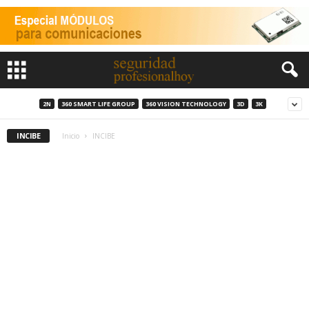
2N
360 SMART LIFE GROUP
360 VISION TECHNOLOGY
3D
3K
INCIBE
Inicio
INCIBE