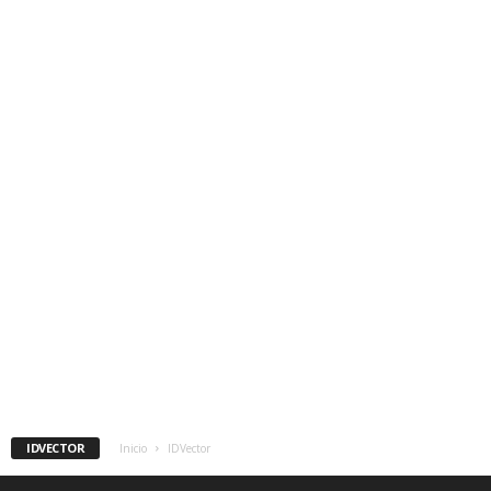
IDVECTOR
Inicio
IDVector