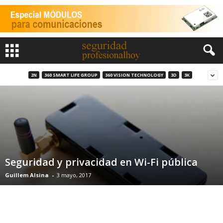
2N
360 SMART LIFE GROUP
360 VISION TECHNOLOGY
3D
3K
Seguridad y privacidad en Wi-Fi pública
Guillem Alsina
-
3 mayo, 2017