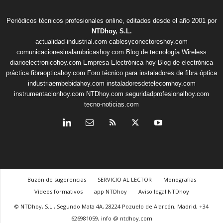
Periódicos técnicos profesionales online, editados desde el año 2001 por
NTDhoy, S.L.
actualidad-industrial.com
cablesyconectoreshoy.com
comunicacionesinalambricashoy.com
Blog de tecnología Wireless
diarioelectronicohoy.com
Empresa Electrónica hoy
Blog de electrónica
práctica
fibraopticahoy.com
Foro técnico para instaladores de fibra óptica
industriaembebidahoy.com
instaladoresdetelecomhoy.com
instrumentacionhoy.com
NTDhoy.com
seguridadprofesionalhoy.com
tecno-noticias.com
Buzón de sugerencias
SERVICIO AL LECTOR
Monografías
Vídeos formativos
app NTDhoy
Aviso legal NTDhoy
© NTDhoy, S.L., Segundo Mata 4A, 28224 Pozuelo de Alarcón, Madrid, +34
626981059, info @ ntdhoy.com