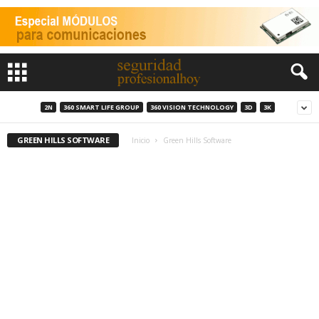
2N
360 SMART LIFE GROUP
360 VISION TECHNOLOGY
3D
3K
GREEN HILLS SOFTWARE
Inicio
Green Hills Software