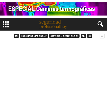
2N
360 SMART LIFE GROUP
360 VISION TECHNOLOGY
3D
3K