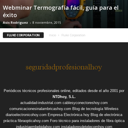
Webminar Termografía fácil, guía para el
éxito
Asis Rodriguez
-
8 noviembre, 2015
FLUKE CORPORATION
Inicio
Fluke Corporation
Periódicos técnicos profesionales online, editados desde el año 2001 por
NTDhoy, S.L.
actualidad-industrial.com
cablesyconectoreshoy.com
comunicacionesinalambricashoy.com
Blog de tecnología Wireless
diarioelectronicohoy.com
Empresa Electrónica hoy
Blog de electrónica
práctica
fibraopticahoy.com
Foro técnico para instaladores de fibra óptica
industriaembebidahoy.com
instaladoresdetelecomhoy.com