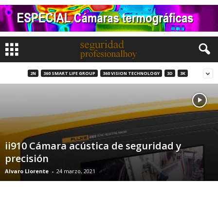
2N
360 SMART LIFE GROUP
360 VISION TECHNOLOGY
3D
3K
ii910 Cámara acústica de seguridad y
precisión
Alvaro Llorente
-
24 marzo, 2021