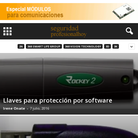
2N
360 SMART LIFE GROUP
360 VISION TECHNOLOGY
3D
3K
Llaves para protección por software
Irene Onate
-
7 julio, 2016