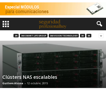
2N
360 SMART LIFE GROUP
360 VISION TECHNOLOGY
3D
3K
Clústers NAS escalables
Guillem Alsina
-
12 octubre, 2015