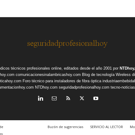
ódicos técnicos profesionales online, editados desde el año 2001 por
NTDhoy,
shoy.com
comunicacionesinalambricashoy.com
Blog de tecnología Wireless
d
pticahoy.com
Foro técnico para instaladores de fibra óptica
industriaembebid
rumentacionhoy.com
NTDhoy.com
seguridadprofesionalhoy.com
tecno-noticia
de
Buzón de sugerencias
SERVICIO AL LECTOR
Mo
om