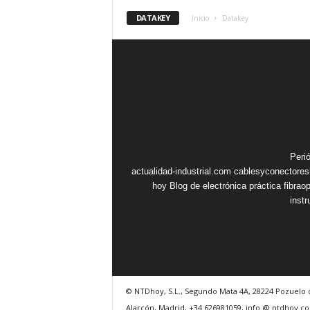
DATAKEY
Inicio
Datakey
Peri
actualidad-industrial.com
cablesyconectore
hoy
Blog de electrónica práctica
fibrao
inst
© NTDhoy, S.L., Segundo Mata 4A, 28224 Pozuelo 
Alarcón, Madrid, +34 626981059, info @ ntdhoy.c