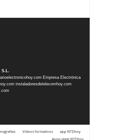
 S.L.
iarioelectronicohoy.com
Empresa Electrónica
ahoy.com
instaladoresdetelecomhoy.com
s.com
nografías
Vídeos formativos
app NTDhoy
Aviso legal NTDhoy