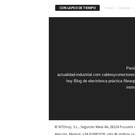
CON LAPSO DE TIEMPO
Inicio
Cámaras
Peri
actualidad-industrial.com
cablesyconectore
hoy
Blog de electrónica práctica
fibrao
inst
© NTDhoy, S.L., Segundo Mata 4A, 28224 Pozuelo 
Alarcón, Madrid, +34 626981059, info @ ntdhoy.c