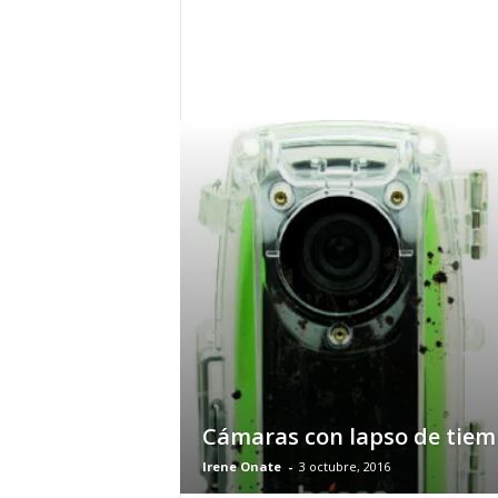
h
o
y
.
c
o
m
Cámaras con lapso de tie
Irene Onate
-
3 octubre, 2016