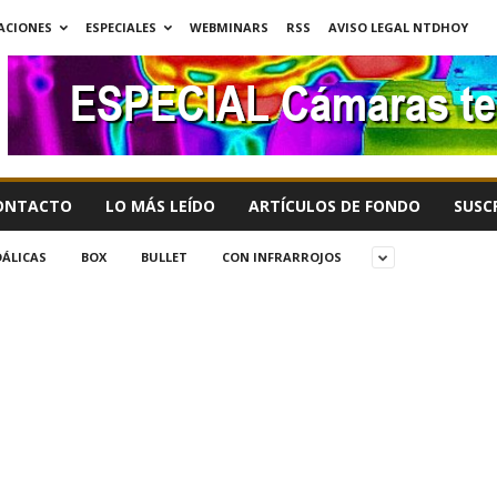
ACIONES
ESPECIALES
WEBMINARS
RSS
AVISO LEGAL NTDHOY
ONTACTO
LO MÁS LEÍDO
ARTÍCULOS DE FONDO
SUSC
ÁLICAS
BOX
BULLET
CON INFRARROJOS