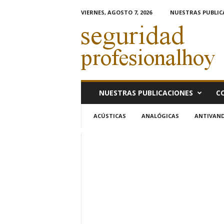
VIERNES, AGOSTO 7, 2026
NUESTRAS PUBLIC
s
e
g
u
r
i
d
NUESTRAS PUBLICACIONES
C
a
d
ACÚSTICAS
ANALÓGICAS
ANTIVAND
p
r
o
f
e
s
i
o
n
a
l