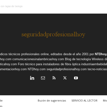
con lapso de tiempo
ódicos técnicos profesionales online, editados desde el año 2001 por
NTDhoy,
shoy.com
comunicacionesinalambricashoy.com
Blog de tecnología Wireless
d
pticahoy.com
Foro técnico para instaladores de fibra óptica
industriaembebid
rumentacionhoy.com
NTDhoy.com
seguridadprofesionalhoy.com
tecno-noticia
de
Buzón de sugerencias
SERVICIO AL LECTOR
Mo
om