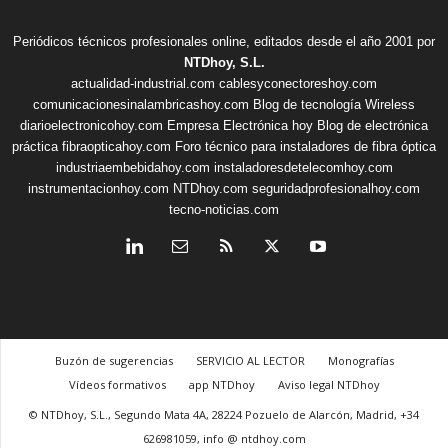
Periódicos técnicos profesionales online, editados desde el año 2001 por
NTDhoy, S.L.
actualidad-industrial.com
cablesyconectoreshoy.com
comunicacionesinalambricashoy.com
Blog de tecnología Wireless
diarioelectronicohoy.com
Empresa Electrónica hoy
Blog de electrónica
práctica
fibraopticahoy.com
Foro técnico para instaladores de fibra óptica
industriaembebidahoy.com
instaladoresdetelecomhoy.com
instrumentacionhoy.com
NTDhoy.com
seguridadprofesionalhoy.com
tecno-noticias.com
Buzón de sugerencias
SERVICIO AL LECTOR
Monografías
Vídeos formativos
app NTDhoy
Aviso legal NTDhoy
© NTDhoy, S.L., Segundo Mata 4A, 28224 Pozuelo de Alarcón, Madrid, +34
626981059, info @ ntdhoy.com