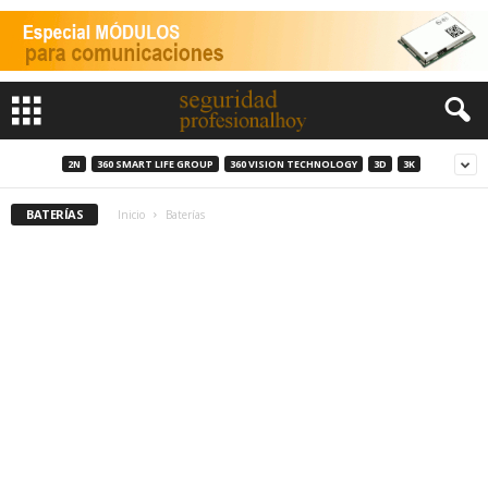
2N
360 SMART LIFE GROUP
360 VISION TECHNOLOGY
3D
3K
BATERÍAS
Inicio
Baterías