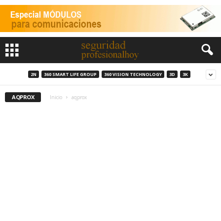
2N
360 SMART LIFE GROUP
360 VISION TECHNOLOGY
3D
3K
AQPROX
Inicio
aqprox