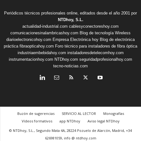
Periódicos técnicos profesionales online, editados desde el año 2001 por
NTDhoy, S.L.
actualidad-industrial.com
cablesyconectoreshoy.com
comunicacionesinalambricashoy.com
Blog de tecnología Wireless
diarioelectronicohoy.com
Empresa Electrónica hoy
Blog de electrónica
práctica
fibraopticahoy.com
Foro técnico para instaladores de fibra óptica
industriaembebidahoy.com
instaladoresdetelecomhoy.com
instrumentacionhoy.com
NTDhoy.com
seguridadprofesionalhoy.com
tecno-noticias.com
Buzón de sugerencias
SERVICIO AL LECTOR
Monografías
Vídeos formativos
app NTDhoy
Aviso legal NTDhoy
© NTDhoy, S.L., Segundo Mata 4A, 28224 Pozuelo de Alarcón, Madrid, +34
626981059, info @ ntdhoy.com