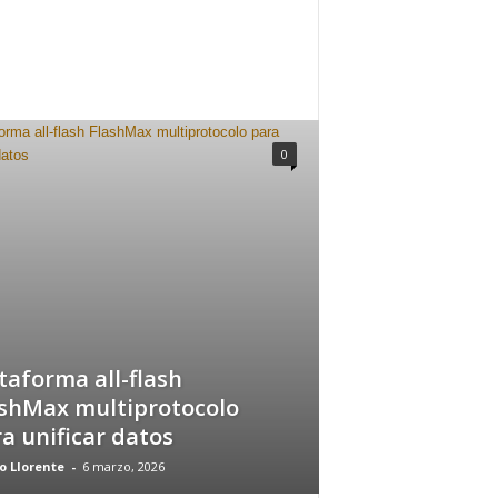
0
taforma all-flash
shMax multiprotocolo
a unificar datos
o Llorente
-
6 marzo, 2026