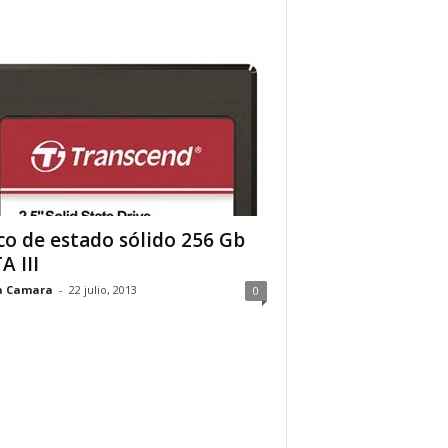
co de estado sólido 256 Gb
A III
a Camara
-
22 julio, 2013
0