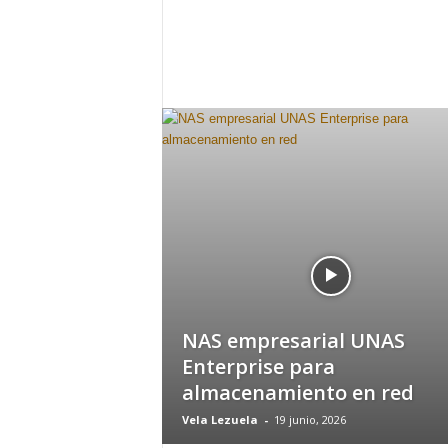
h
o
y
.
c
o
m
NAS empresarial UNAS
Enterprise para
almacenamiento en red
Vela Lezuela
-
19 junio, 2026