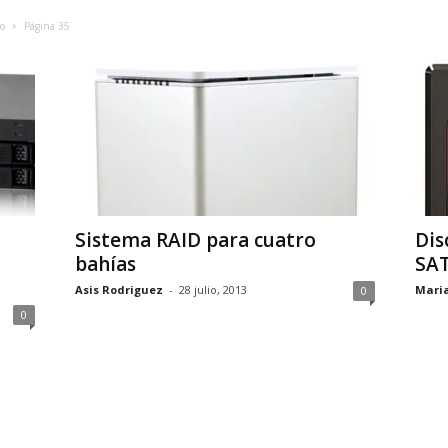
o
Página 35
Sistema RAID para cuatro
Dis
bahías
SAT
Asis Rodriguez
-
28 julio, 2013
Mari
0
0