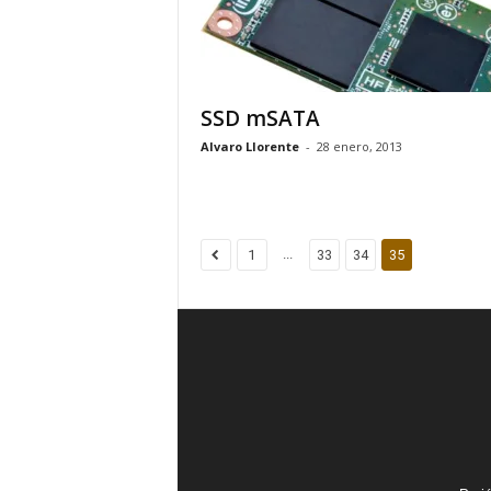
SSD mSATA
Alvaro Llorente
-
28 enero, 2013
...
1
33
34
35