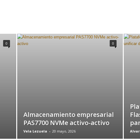
0
0
Pla
Almacenamiento empresarial
Fla
PAS7700 NVMe activo-activo
par
Vela Lezuela
-
20 mayo, 2026
Alvar