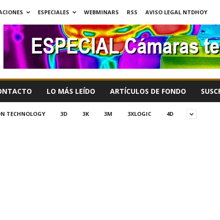
ACIONES
ESPECIALES
WEBMINARS
RSS
AVISO LEGAL NTDHOY
ONTACTO
LO MÁS LEÍDO
ARTÍCULOS DE FONDO
SUSC
ION TECHNOLOGY
3D
3K
3M
3XLOGIC
4D