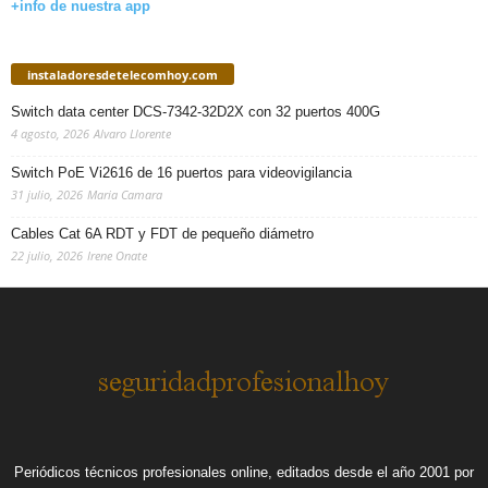
+info de nuestra app
instaladoresdetelecomhoy.com
Switch data center DCS-7342-32D2X con 32 puertos 400G
4 agosto, 2026
Alvaro Llorente
Switch PoE Vi2616 de 16 puertos para videovigilancia
31 julio, 2026
Maria Camara
Cables Cat 6A RDT y FDT de pequeño diámetro
22 julio, 2026
Irene Onate
Periódicos técnicos profesionales online, editados desde el año 2001 por