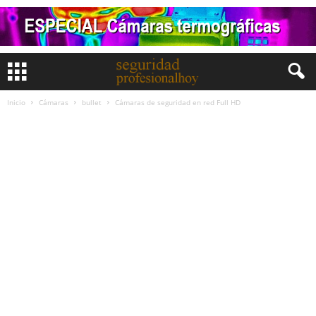
Inicio
Cámaras
bullet
Cámaras de seguridad en red Full HD