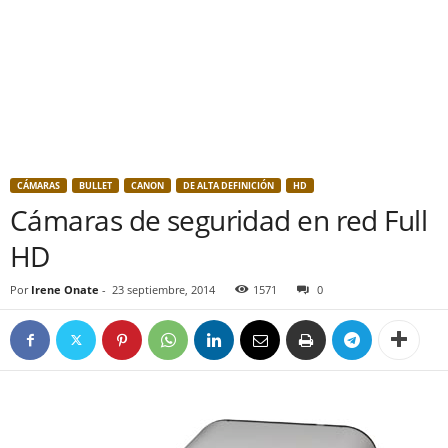
CÁMARAS
BULLET
CANON
DE ALTA DEFINICIÓN
HD
Cámaras de seguridad en red Full
HD
Por
Irene Onate
-
23 septiembre, 2014
1571
0