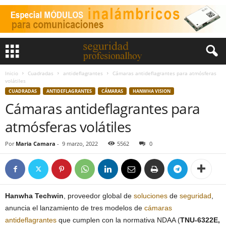
Inicio
Cuadradas
antideflagrantes
Cámaras antideflagrantes para atmósferas
volátiles
CUADRADAS
ANTIDEFLAGRANTES
CÁMARAS
HANWHA VISION
Cámaras antideflagrantes para
atmósferas volátiles
Por
Maria Camara
-
9 marzo, 2022
5562
0
Hanwha Techwin
, proveedor global de
soluciones
de
seguridad
,
anuncia el lanzamiento de tres modelos de
cámaras
antideflagrantes
que cumplen con la normativa NDAA (
TNU-6322E,