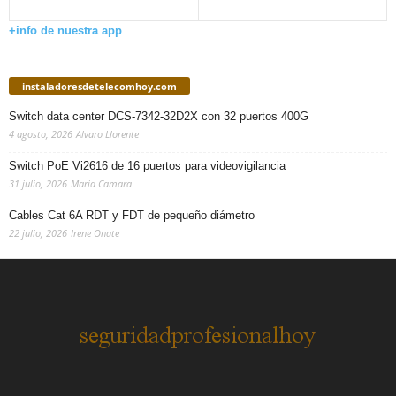
+info de nuestra app
instaladoresdetelecomhoy.com
Switch data center DCS-7342-32D2X con 32 puertos 400G
4 agosto, 2026
Alvaro Llorente
Switch PoE Vi2616 de 16 puertos para videovigilancia
31 julio, 2026
Maria Camara
Cables Cat 6A RDT y FDT de pequeño diámetro
22 julio, 2026
Irene Onate