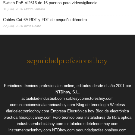
Switch PoE Vi2616 de 16 puertos para videovigilancia
31 julio, 2026
Maria Camara
Cables Cat 6A RDT y FDT de pequeño diámetro
22 julio, 2026
Irene Onate
Periódicos técnicos profesionales online, editados desde el año 2001 por
NTDhoy, S.L.
actualidad-industrial.com
cablesyconectoreshoy.com
comunicacionesinalambricashoy.com
Blog de tecnología Wireless
diarioelectronicohoy.com
Empresa Electrónica hoy
Blog de electrónica
práctica
fibraopticahoy.com
Foro técnico para instaladores de fibra óptica
industriaembebidahoy.com
instaladoresdetelecomhoy.com
instrumentacionhoy.com
NTDhoy.com
seguridadprofesionalhoy.com