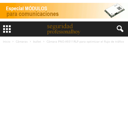
Inicio
Cámaras
bullet
Cámara PNO-A9311RLP para optimizar el flujo de tráfico