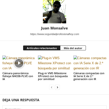
Juan Monsalve
https://www.seguridadprofesionalhoy.com
Artículos relacionados
Más del autor
Cámara panorámica
Plug-in VMS Milestone
Cámaras compactas con
fisheye M4338-PLVE con
XProtect con búsqueda
IA Serie X de 2.ª
IA
por similitud
generación con IR
DEJA UNA RESPUESTA