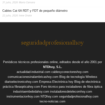
31 julio, 2026
Maria Camara
Cables Cat 6A RDT y FDT de pequeño diámetro
22 julio, 2026
Irene Onate
Periódicos técnicos profesionales online, editados desde el año 2001 por
NTDhoy, S.L.
actualidad-industrial.com
cablesyconectoreshoy.com
comunicacionesinalambricashoy.com
Blog de tecnología Wireless
diarioelectronicohoy.com
Empresa Electrónica hoy
Blog de electrónica
práctica
fibraopticahoy.com
Foro técnico para instaladores de fibra óptica
industriaembebidahoy.com
instaladoresdetelecomhoy.com
instrumentacionhoy.com
NTDhoy.com
seguridadprofesionalhoy.com
tecno-noticias.com