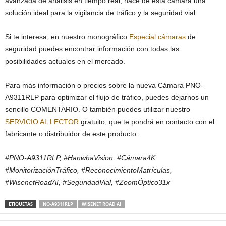
avanzada de análisis en tiempo real, hace de esta cámara una
solución ideal para la vigilancia de tráfico y la seguridad vial.
Si te interesa, en nuestro monográfico
Especial
cámaras
de
seguridad puedes encontrar información con todas las
posibilidades actuales en el mercado.
Para más información o precios sobre la nueva Cámara PNO-
A9311RLP para optimizar el flujo de tráfico, puedes dejarnos un
sencillo COMENTARIO. O también puedes utilizar nuestro
SERVICIO AL LECTOR
gratuito, que te pondrá en contacto con el
fabricante o distribuidor de este producto.
#PNO-A9311RLP, #HanwhaVision, #Cámara4K,
#MonitorizaciónTráfico, #ReconocimientoMatrículas,
#WisenetRoadAI, #SeguridadVial, #ZoomÓptico31x
ETIQUETAS
NO-A9311RLP
WISENET ROAD AI