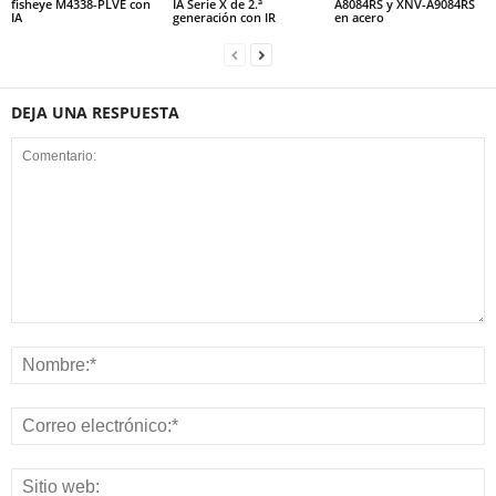
fisheye M4338-PLVE con
IA Serie X de 2.ª
A8084RS y XNV-A9084RS
IA
generación con IR
en acero
DEJA UNA RESPUESTA