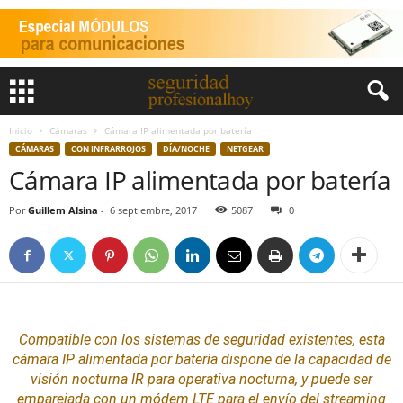
Inicio
Cámaras
Cámara IP alimentada por batería
CÁMARAS
CON INFRARROJOS
DÍA/NOCHE
NETGEAR
Cámara IP alimentada por batería
Por
Guillem Alsina
-
6 septiembre, 2017
5087
0
Compatible con los
sistemas
de
seguridad
existentes, esta
cámara IP alimentada por batería dispone de la capacidad de
visión nocturna IR para operativa nocturna, y puede ser
emparejada con un módem LTE para el envío del streaming