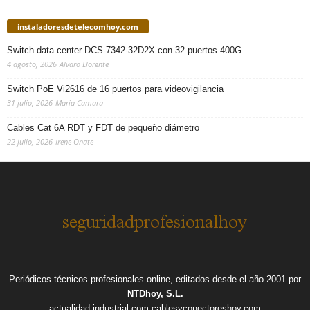
instaladoresdetelecomhoy.com
Switch data center DCS-7342-32D2X con 32 puertos 400G
4 agosto, 2026
Alvaro Llorente
Switch PoE Vi2616 de 16 puertos para videovigilancia
31 julio, 2026
Maria Camara
Cables Cat 6A RDT y FDT de pequeño diámetro
22 julio, 2026
Irene Onate
Periódicos técnicos profesionales online, editados desde el año 2001 por
NTDhoy, S.L.
actualidad-industrial.com
cablesyconectoreshoy.com