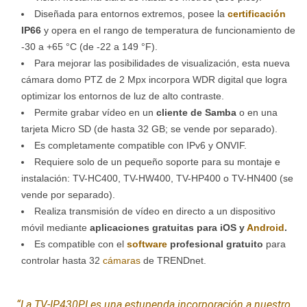
Diseñada para entornos extremos, posee la
certificación
IP66
y opera en el rango de temperatura de funcionamiento de
-30 a +65 °C (de -22 a 149 °F).
Para mejorar las posibilidades de visualización, esta nueva
cámara domo PTZ de 2 Mpx incorpora WDR digital que logra
optimizar los entornos de luz de alto contraste.
Permite grabar vídeo en un
cliente de Samba
o en una
tarjeta Micro SD (de hasta 32 GB; se vende por separado).
Es completamente compatible con IPv6 y ONVIF.
Requiere solo de un pequeño soporte para su montaje e
instalación: TV-HC400, TV-HW400, TV-HP400 o TV-HN400 (se
vende por separado).
Realiza transmisión de vídeo en directo a un dispositivo
móvil mediante
aplicaciones gratuitas para iOS y
Android
.
Es compatible con el
software
profesional gratuito
para
controlar hasta 32
cámaras
de TRENDnet.
“La TV-IP430PI es una estupenda incorporación a nuestro