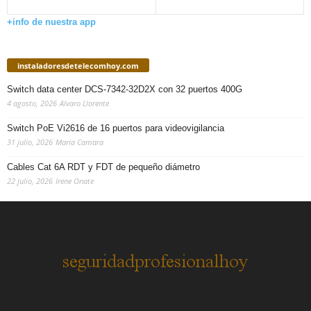
+info de nuestra app
instaladoresdetelecomhoy.com
Switch data center DCS-7342-32D2X con 32 puertos 400G
4 agosto, 2026
Alvaro Llorente
Switch PoE Vi2616 de 16 puertos para videovigilancia
31 julio, 2026
Maria Camara
Cables Cat 6A RDT y FDT de pequeño diámetro
22 julio, 2026
Irene Onate