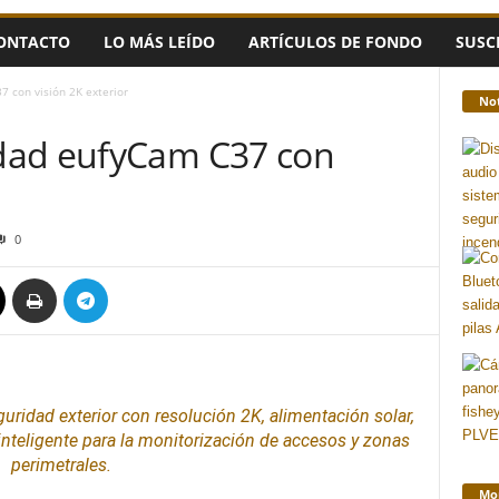
ONTACTO
LO MÁS LEÍDO
ARTÍCULOS DE FONDO
SUSC
 con visión 2K exterior
Not
dad eufyCam C37 con
0
guridad
exterior con resolución 2K, alimentación solar,
inteligente para la monitorización de accesos y zonas
perimetrales.
Mon