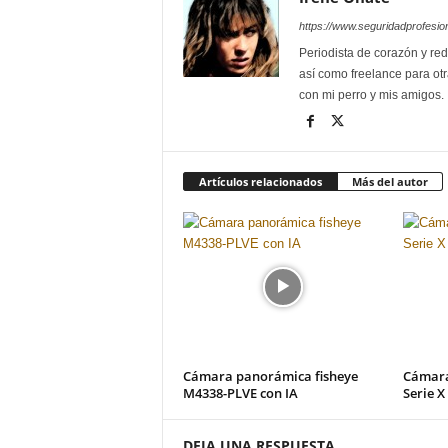
https://www.seguridadprofesio
Periodista de corazón y red
así como freelance para otr
con mi perro y mis amigos.
Artículos relacionados
Más del autor
Cámara panorámica fisheye
Cámara
M4338-PLVE con IA
Serie X
DEJA UNA RESPUESTA