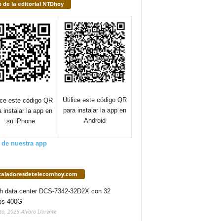
 de la editorial NTDhoy
Utilice este código QR
lice este código QR
para instalar la app en
a instalar la app en
Android
su iPhone
 de nuestra app
staladoresdetelecomhoy.com
h data center DCS-7342-32D2X con 32
os 400G
to, 2026
Alvaro Llorente