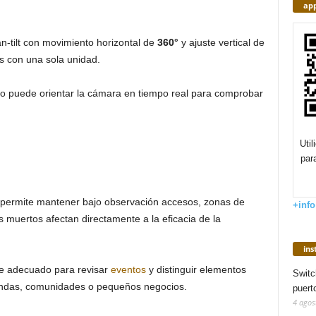
app
n-tilt con movimiento horizontal de
360°
y ajuste vertical de
as con una sola unidad.
ario puede orientar la cámara en tiempo real para comprobar
Uti
par
o permite mantener bajo observación accesos, zonas de
+info
 muertos afectan directamente a la eficacia de la
in
le adecuado para revisar
eventos
y distinguir elementos
Switc
iendas, comunidades o pequeños negocios.
puert
4 agos