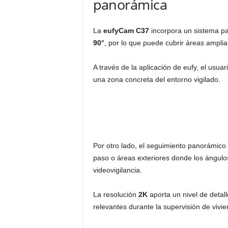
panorámica
La
eufyCam C37
incorpora un sistema pa
90°
, por lo que puede cubrir áreas ampli
A través de la aplicación de eufy, el usu
una zona concreta del entorno vigilado.
Por otro lado, el seguimiento panorámic
paso o áreas exteriores donde los ángulos
videovigilancia.
La resolución
2K
aporta un nivel de detal
relevantes durante la supervisión de viv