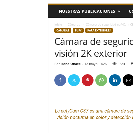
h
NUESTRAS PUBLICACIONES
C
o
y
.
Inicio
Cámaras
Cámara de seguridad eufyCam C37
c
CÁMARAS
EUFY
PARA EXTERIORES
o
Cámara de seguri
m
visión 2K exterior
Por
Irene Onate
-
18 mayo, 2026
1684
La eufyCam C37 es una cámara de
se
visión nocturna en color y detección 