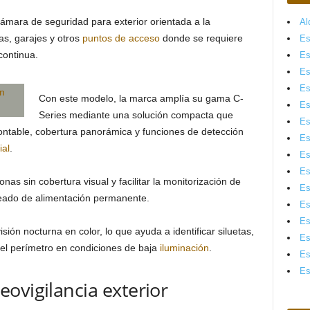
ámara de seguridad para exterior orientada a la
Al
zas, garajes y otros
puntos de acceso
donde se requiere
Es
continua.
Es
Es
Es
Con este modelo, la marca amplía su gama C-
Es
Series mediante una solución compacta que
Es
ntable, cobertura panorámica y funciones de detección
Es
ial
.
Es
Es
nas sin cobertura visual y facilitar la monitorización de
Es
leado de alimentación permanente.
Es
Es
ión nocturna en color, lo que ayuda a identificar siluetas,
Es
del perímetro en condiciones de baja
iluminación
.
Es
Es
ovigilancia exterior