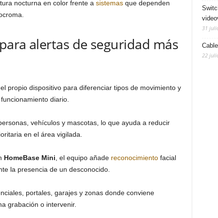
tura nocturna en color frente a
sistemas
que dependen
Switc
nocroma.
video
31 juli
 para alertas de seguridad más
Cable
22 juli
l propio dispositivo para diferenciar tipos de movimiento y
funcionamiento diario.
 personas, vehículos y mascotas, lo que ayuda a reducir
ritaria en el área vigilada.
n
HomeBase Mini
, el equipo añade
reconocimiento
facial
ante la presencia de un desconocido.
denciales, portales, garajes y zonas donde conviene
na grabación o intervenir.