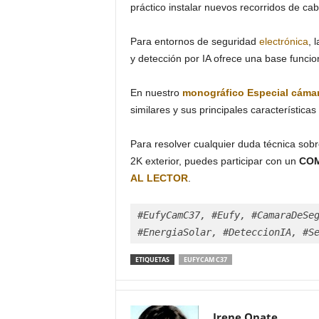
práctico instalar nuevos recorridos de ca
Para entornos de seguridad
electrónica
, 
y detección por IA ofrece una base funcion
En nuestro
monográfico Especial
cáma
similares y sus principales características
Para resolver cualquier duda técnica so
2K exterior, puedes participar con un
COM
AL LECTOR
.
#EufyCamC37, #Eufy, #CamaraDeSeg
#EnergiaSolar, #DeteccionIA, #S
ETIQUETAS
EUFYCAM C37
Irene Onate