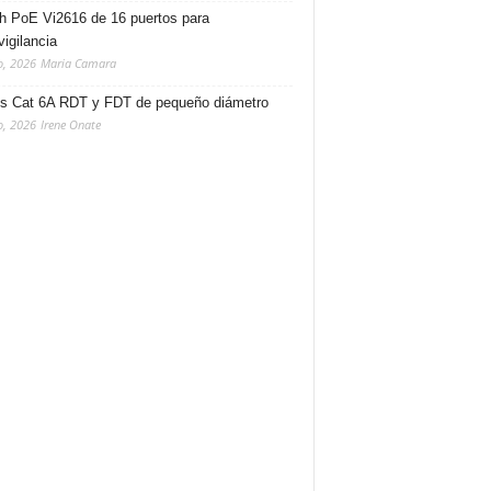
h PoE Vi2616 de 16 puertos para
vigilancia
o, 2026
Maria Camara
s Cat 6A RDT y FDT de pequeño diámetro
o, 2026
Irene Onate