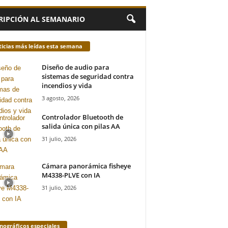
RIPCIÓN AL SEMANARIO
icias más leídas esta semana
Diseño de audio para
sistemas de seguridad contra
incendios y vida
3 agosto, 2026
Controlador Bluetooth de
salida única con pilas AA
31 julio, 2026
Cámara panorámica fisheye
M4338-PLVE con IA
31 julio, 2026
ográficos especiales