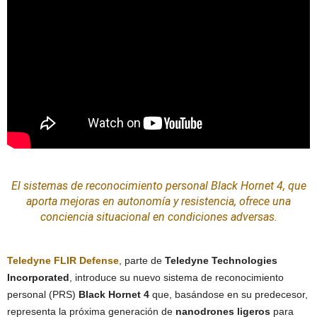
El
sistemas
de
reconocimiento
personal
Black Hornet 4, que
aporta mejoras en autonomía y resistencia, ofrece una
conciencia situacional en condiciones adversas.
Teledyne FLIR Defense
, parte de
Teledyne Technologies
Incorporated
, introduce su nuevo sistema de reconocimiento
personal (PRS)
Black Hornet 4
que, basándose en su predecesor,
representa la próxima generación de
nanodrones ligeros
para