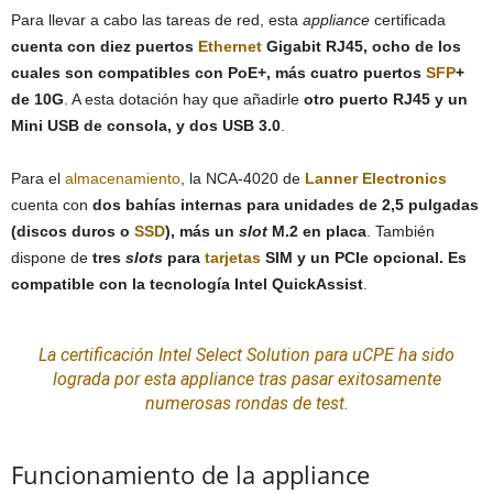
Para llevar a cabo las tareas de red, esta
appliance
certificada
cuenta con diez puertos
Ethernet
Gigabit RJ45, ocho de los
cuales son compatibles con PoE+, más cuatro puertos
SFP
+
de 10G
. A esta dotación hay que añadirle
otro puerto RJ45 y un
Mini USB de consola, y dos USB 3.0
.
Para el
almacenamiento
, la NCA-4020 de
Lanner Electronics
cuenta con
dos bahías internas para unidades de 2,5 pulgadas
(discos duros o
SSD
), más un
slot
M.2 en placa
. También
dispone de
tres
slots
para
tarjetas
SIM y un PCIe opcional. Es
compatible con la tecnología Intel QuickAssist
.
La
certificación
Intel Select Solution para uCPE ha sido
lograda por esta appliance tras pasar exitosamente
numerosas rondas de test.
Funcionamiento de la appliance