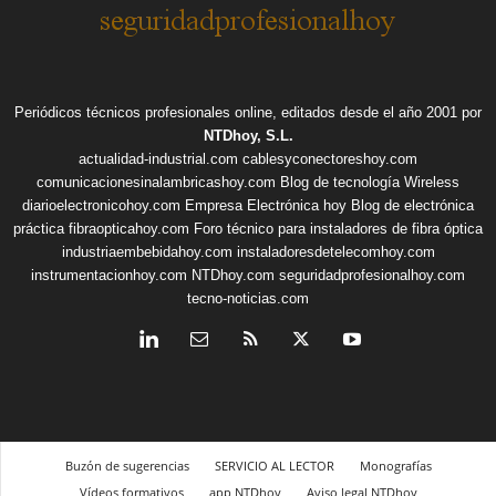
Periódicos técnicos profesionales online, editados desde el año 2001 por
NTDhoy, S.L.
actualidad-industrial.com
cablesyconectoreshoy.com
comunicacionesinalambricashoy.com
Blog de tecnología Wireless
diarioelectronicohoy.com
Empresa Electrónica hoy
Blog de electrónica
práctica
fibraopticahoy.com
Foro técnico para instaladores de fibra óptica
industriaembebidahoy.com
instaladoresdetelecomhoy.com
instrumentacionhoy.com
NTDhoy.com
seguridadprofesionalhoy.com
tecno-noticias.com
Buzón de sugerencias
SERVICIO AL LECTOR
Monografías
Vídeos formativos
app NTDhoy
Aviso legal NTDhoy