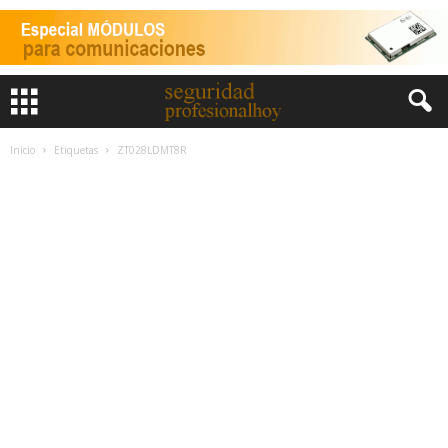
Inicio
Etiquetas
ZT028LDMT8R