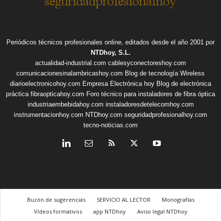
Periódicos técnicos profesionales online, editados desde el año 2001 por
NTDhoy, S.L.
actualidad-industrial.com
cablesyconectoreshoy.com
comunicacionesinalambricashoy.com
Blog de tecnología Wireless
diarioelectronicohoy.com
Empresa Electrónica hoy
Blog de electrónica
práctica
fibraopticahoy.com
Foro técnico para instaladores de fibra óptica
industriaembebidahoy.com
instaladoresdetelecomhoy.com
instrumentacionhoy.com
NTDhoy.com
seguridadprofesionalhoy.com
tecno-noticias.com
Buzón de sugerencias
SERVICIO AL LECTOR
Monografías
Vídeos formativos
app NTDhoy
Aviso legal NTDhoy