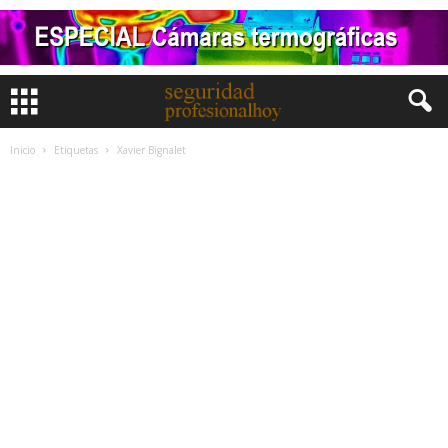
Inicio
Etiquetas
Xavier Bignalet