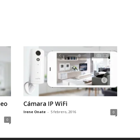
deo
Cámara IP WiFi
Irene Onate
-
5 febrero, 2016
0
0