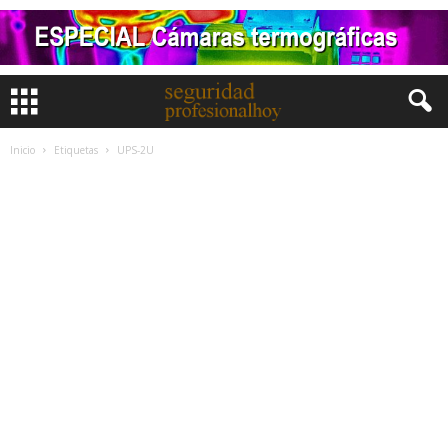
Inicio
Etiquetas
UPS-2U