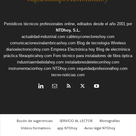
Periódicos técnicos profesionales online, editados desde el año 2001 por
NTDhoy, S.L.
actualidad-industrial.com
cablesyconectoreshoy.com
comunicacionesinalambricashoy.com
Blog de tecnología Wireless
diarioelectronicohoy.com
Empresa Electrónica hoy
Blog de electrónica
práctica
fibraopticahoy.com
Foro técnico para instaladores de fibra óptica
industriaembebidahoy.com
instaladoresdetelecomhoy.com
instrumentacionhoy.com
NTDhoy.com
seguridadprofesionalhoy.com
tecno-noticias.com
Buzón de sugerencias
SERVICIO AL LECTOR
Monografías
Vídeos formativos
app NTDhoy
Aviso legal NTDhoy