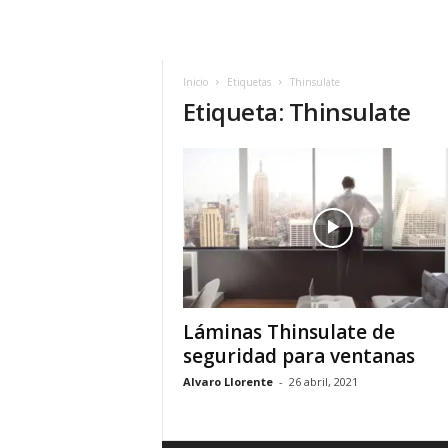
h
o
y
.
Inicio
Etiquetas
Thinsulate
Etiqueta: Thinsulate
c
o
m
Láminas Thinsulate de
seguridad para ventanas
Alvaro Llorente
-
26 abril, 2021