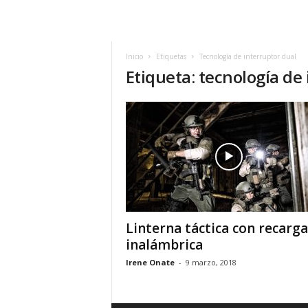
h
o
y
.
Inicio
Etiquetas
Tecnología de interruptor dual
Etiqueta: tecnología de
c
o
m
Linterna táctica con recarga
inalámbrica
Irene Onate
-
9 marzo, 2018