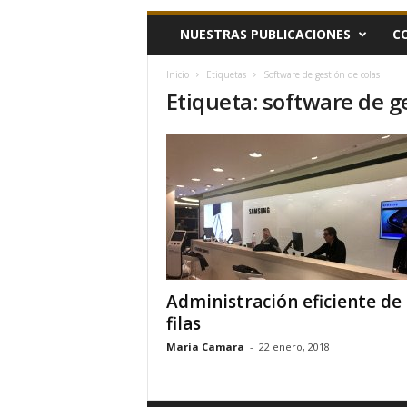
h
NUESTRAS PUBLICACIONES
C
o
y
.
Inicio
Etiquetas
Software de gestión de colas
Etiqueta: software de g
c
o
m
Administración eficiente de
filas
Maria Camara
-
22 enero, 2018