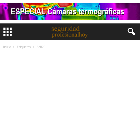
Inicio
Etiquetas
SNi20