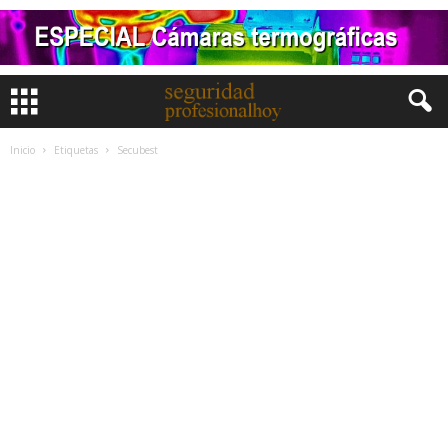
Inicio
Etiquetas
Secubest