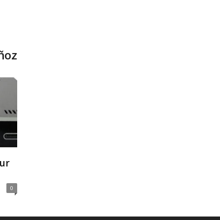
ñoz
ur
0