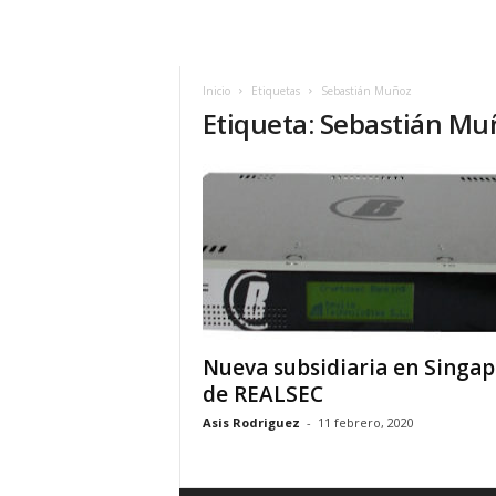
h
o
y
.
Inicio
Etiquetas
Sebastián Muñoz
Etiqueta: Sebastián Mu
c
o
m
Nueva subsidiaria en Singap
de REALSEC
Asis Rodriguez
-
11 febrero, 2020