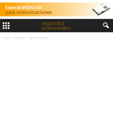
Inicio
Etiquetas
Scott Rushforth