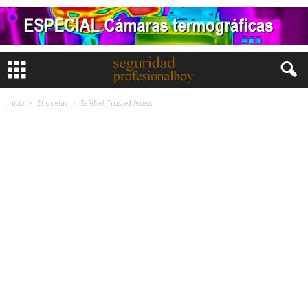
Inicio
Etiquetas
SafeNet Trusted Access