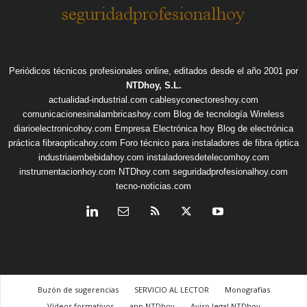
Periódicos técnicos profesionales online, editados desde el año 2001 por
NTDhoy, S.L.
actualidad-industrial.com
cablesyconectoreshoy.com
comunicacionesinalambricashoy.com
Blog de tecnología Wireless
diarioelectronicohoy.com
Empresa Electrónica hoy
Blog de electrónica
práctica
fibraopticahoy.com
Foro técnico para instaladores de fibra óptica
industriaembebidahoy.com
instaladoresdetelecomhoy.com
instrumentacionhoy.com
NTDhoy.com
seguridadprofesionalhoy.com
tecno-noticias.com
Buzón de sugerencias
SERVICIO AL LECTOR
Monografías
Vídeos formativos
app NTDhoy
Aviso legal NTDhoy