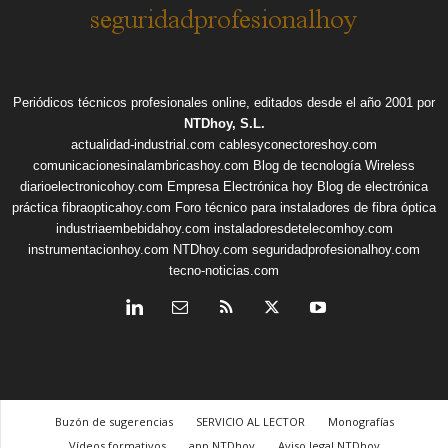
Periódicos técnicos profesionales online, editados desde el año 2001 por
NTDhoy, S.L.
actualidad-industrial.com
cablesyconectoreshoy.com
comunicacionesinalambricashoy.com
Blog de tecnología Wireless
diarioelectronicohoy.com
Empresa Electrónica hoy
Blog de electrónica
práctica
fibraopticahoy.com
Foro técnico para instaladores de fibra óptica
industriaembebidahoy.com
instaladoresdetelecomhoy.com
instrumentacionhoy.com
NTDhoy.com
seguridadprofesionalhoy.com
tecno-noticias.com
Buzón de sugerencias
SERVICIO AL LECTOR
Monografías
Vídeos formativos
app NTDhoy
Aviso legal NTDhoy