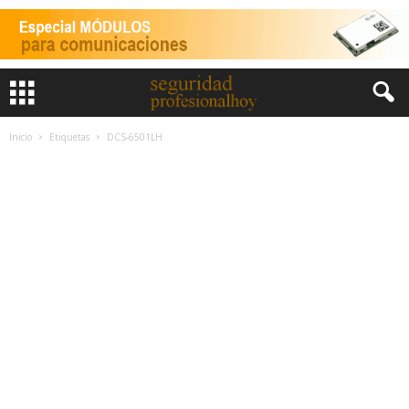
Inicio
Etiquetas
DCS-6501LH