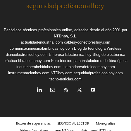
Periódicos técnicos profesionales online, editados desde el año 2001 por
NTDhoy, S.L.
actualidad-industrial.com
cablesyconectoreshoy.com
comunicacionesinalambricashoy.com
Blog de tecnología Wireless
diarioelectronicohoy.com
Empresa Electrónica hoy
Blog de electrónica
práctica
fibraopticahoy.com
Foro técnico para instaladores de fibra óptica
industriaembebidahoy.com
instaladoresdetelecomhoy.com
instrumentacionhoy.com
NTDhoy.com
seguridadprofesionalhoy.com
tecno-noticias.com
Buzón de sugerencias
SERVICIO AL LECTOR
Monografías
Vídeos formativos
app NTDhoy
Aviso legal NTDhoy