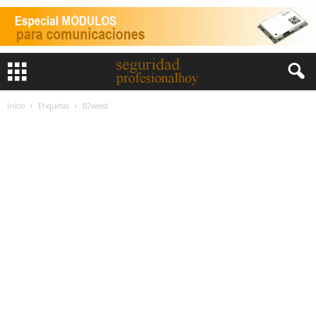
Inicio
Etiquetas
B2weed