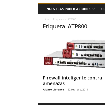
h
NUESTRAS PUBLICACIONES
C
o
y
.
Inicio
Etiquetas
ATP800
Etiqueta: ATP800
c
o
m
Firewall inteligente contra
amenazas
Alvaro Llorente
-
22 febrero, 2019