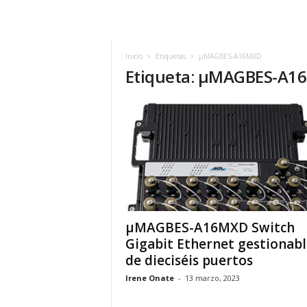
h
o
y
.
Inicio
Etiquetas
µMAGBES-A16MXD
Etiqueta: µMAGBES-A1
c
o
m
µMAGBES-A16MXD Switch
Gigabit Ethernet gestionabl
de dieciséis puertos
Irene Onate
-
13 marzo, 2023