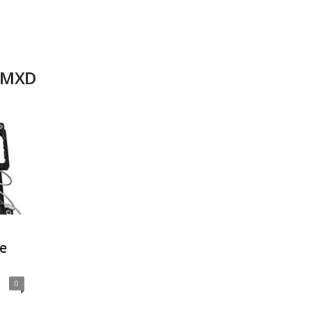
6MXD
e
0