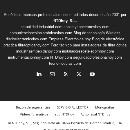
Periódicos técnicos profesionales online, editados desde el año 2001 por
NTDhoy, S.L.
actualidad-industrial.com
cablesyconectoreshoy.com
comunicacionesinalambricashoy.com
Blog de tecnología Wireless
diarioelectronicohoy.com
Empresa Electrónica hoy
Blog de electrónica
práctica
fibraopticahoy.com
Foro técnico para instaladores de fibra óptica
industriaembebidahoy.com
instaladoresdetelecomhoy.com
instrumentacionhoy.com
NTDhoy.com
seguridadprofesionalhoy.com
tecno-noticias.com
Buzón de sugerencias
SERVICIO AL LECTOR
Monografías
Vídeos formativos
app NTDhoy
Aviso legal NTDhoy
© NTDhoy, S.L., Segundo Mata 4A, 28224 Pozuelo de Alarcón, Madrid, +34
626981059, info @ ntdhoy.com